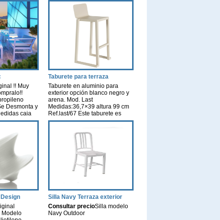
c
Taburete para terraza
inal !! Muy
Taburete en aluminio para
ómpralo!!
exterior opción blanco negro y
propileno
arena. Mod. Last
. Se Desmonta y
Medidas:36,7×39 altura 99 cm
Medidas caja
Ref.last/67 Este taburete es
 0,34).
ideal para locales con
lanco, arena y
terrazas… restaurantes, bares ó
 Cojines !!
hoteles… relación calidad
o, cómpralo!!
precio de 10!! ♥ Quiero el mejor
,5 altura 72,5
precio
lo al asiento
[…]
 Design
Silla Navy Terraza exterior
iginal
Consultar precio
Silla modelo
Modelo
Navy Outdoor
lietileno
SILLAS TERRAZA BARATAS