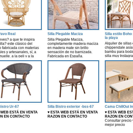
 Pavo Real
Silla Plegable Maciza
Silla estilo Boh
la playa
eves? a que te inspira
Silla Plegable Maciza,
Alquiler de sillas 
illa? este clásico del
completamente madera maciza
chippendale asía
o fabricada con materias
en madera mate sin brillo
bambu para bodas
les y artesanales, sí, a
sensación de no barnizada.
silla muy Instag
elle, a la peli y a la
Fabricada en España.
Valencia
, una pelicula que creó
Fabricada con madera calidad
>> si quieres un 
a. Esta silla nos evoca
Premium ;) ref.ple/148
especial cuida lo
de nostalgia, libertad y
e no decirlo…cierta
lidad…
Bistro Ur-67
Silla Bistro exterior -bss-67
Cama ChillOut In
 WEB ESTÁ EN VENTA
♥ ESTA WEB ESTÁ EN VENTA
♥ ESTA WEB ES
N EN CONTACTO
RAZON EN CONTACTO
RAZON EN CON
Consultar precio 
mejor precio