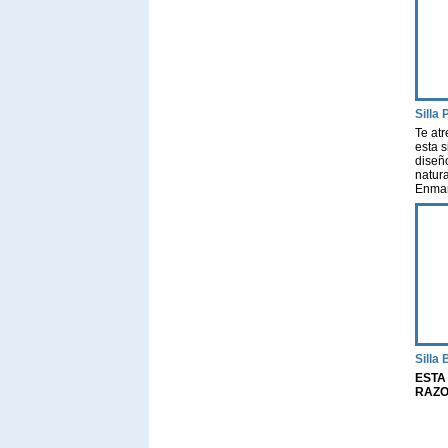
Silla
Te atr
esta s
diseñ
natura
Enmanu
actriz
escuel
aires 
porqu
sexua
Silla 
ESTA
RAZO