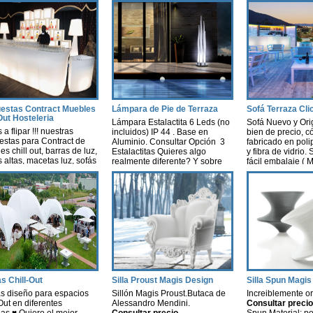
estas Contract Muebles
Lámpara de Pie de Terraza
Sofá Terraza Cli
Out Hosteleria
Lámpara Estalactita 6 Leds (no
Sofá Nuevo y Orig
 a flipar !!! nuestras
incluidos) IP 44 . Base en
bien de precio, c
estas para Contract de
Aluminio. Consultar Opción 3
fabricado en poli
s chill out, barras de luz,
Estalactitas Quieres algo
y fibra de vidrio
 altas, macetas luz, sofás
realmente diferente? Y sobre
fácil embalaje ( 
uz, lámparas, decoración
todo. ¿Te atreves? Te atreves a
40x115x74 cm m3
uz leds con autonomía
ubicar esta lámpara en tu casa,
Colores: negro, b
a, nosotros te hacemos un
tienes ya el sitio elegido? Es
chocolate. Opción
io según tus necesidades
una lámpara que enamora
Muy bien de preci
supuesto. Contract-
creando una sensación
Medidas: 124x 64
aciones -Hosteleria -
fresca…y pura ♥ Quiero el
cm altura del sue
s terraza chill out Ya sea
mejor precio
42 cm ♥ Quiero 
cualquier tipo de Evento
s Chill-Out
Silla Proust Magis Design
Silla Spun Magis
s diseño para espacios
Sillón Magis Proust.Butaca de
Increiblemente or
Out en diferentes
Alessandro Mendini.
Consultar precio
as.♥ Quiero el mejor
Consultar precio
Spun.Material: po