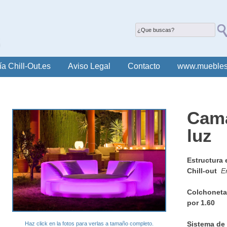
ía Chill-Out.es
Aviso Legal
Contacto
www.muebles
Cama
luz
Estructura 
Chill-out
En
Colchoneta 
por 1.60
Sistema de
Haz click en la fotos para verlas a tamaño completo.