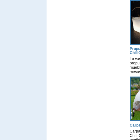
Propu
Chill 
Lo vas
propu
mueble
mesas
con l
con l
propi
estud
y pre
instal
mueble
para 
[…]
Carpa
Carpa
Chill-
medid