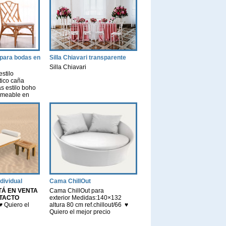
o para bodas en
Silla Chiavari transparente
Silla Chiavari
estilo
tico caña
 estilo boho
rameable en
evento
s detalles
dividual
Cama ChillOut
TÁ EN VENTA
Cama ChillOut para
TACTO
exterior Medidas:140×132
♥ Quiero el
altura 80 cm ref.chillout/66 ♥
Quiero el mejor precio