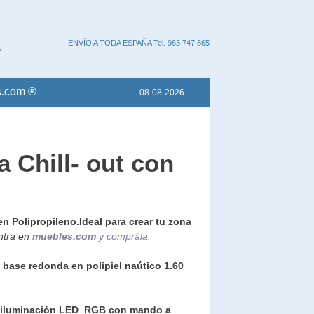
ENVÍO A TODA ESPAÑA Tel. 963 747 865
.com ®
08-08-2026
 Chill- out con
en Polipropileno.Ideal para crear tu zona
tra en
muebles.com
y comprála.
base redonda en polipiel naútico 1.60
 iluminación LED RGB con mando a