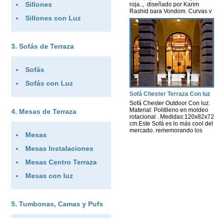
Sillones
roja.., diseñado por Karim
Rashid para Vondom. Curvas y
Sillones con Luz
curvas futurista es lo que tiene
este sofá, además de una
buena sentada para descansar.
Uso interior y exterior.Ncesita
estar conectado a un punto de
Sofás de Terraza
luz.Medidas 180X92X89 cm
Opción Luz Leds […]
Sofás
Sofás con Luz
Sofá Chester Terraza Con luz
Sofá Chester Outdoor Con luz.
Material: Politileno en moldeo
Mesas de Terraza
rotacional . Medidas:120x82x72
cm.Este Sofá es lo más cool del
mercado, rememorando los
Mesas
clásicos y creando un restyling
para hacerlos de exterior…no
Mesas Instalaciones
se puede pedir más…
simulando el capitoné.. Precio
Mesas Centro Terraza
con luz:1.167 € Precio sin
luz:949 € EC IP67 light unit
Mesas con luz
comprising one 20 W (E27) fl
uorescent, energy […]
Tumbonas, Camas y Pufs