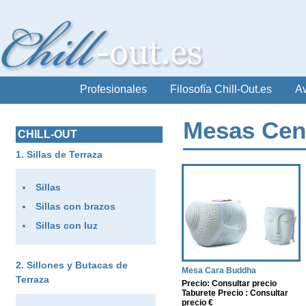
Profesionales
Filosofía Chill-Out.es
Av
Mesas Cent
CHILL-OUT
Sillas de Terraza
Sillas
Sillas con brazos
Sillas con luz
Sillones y Butacas de
Mesa Cara Buddha
Terraza
Precio: Consultar precio
Taburete Precio : Consultar
precio €