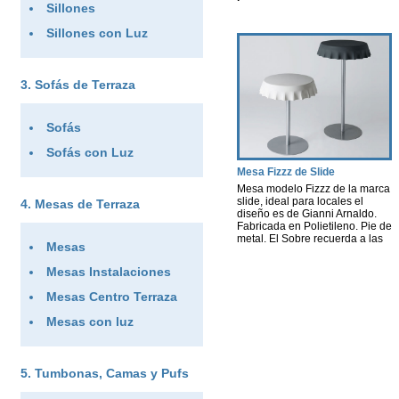
Sillones
Sillones con Luz
Sofás de Terraza
Sofás
Sofás con Luz
Mesa Fizzz de Slide
Mesa modelo Fizzz de la marca
slide, ideal para locales el
Mesas de Terraza
diseño es de Gianni Arnaldo.
Fabricada en Polietileno. Pie de
metal. El Sobre recuerda a las
Mesas
chapa de una botella de
refresco, dando una
Mesas Instalaciones
personalidad única y diferente
en el espacio donde se
Mesas Centro Terraza
encuentre. Opción con Luz
todas las mesas, se
Mesas con luz
incrementará un 10% […]
Tumbonas, Camas y Pufs