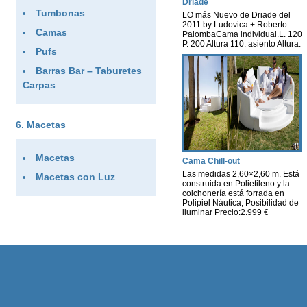
Driade
Tumbonas
LO más Nuevo de Driade del
2011 by Ludovica + Roberto
Camas
PalombaCama individual.L. 120
P. 200 Altura 110; asiento Altura.
Pufs
40 .Estructura de aluminio
recubierta con entrelazamiento
Barras Bar – Taburetes
de plásticode color gris y
blanco, blanco y marrón, negro
Carpas
ymarrón.A: tejido outdoor de
poliéster Precio:2.253 € B :
tejido outdoor Sunbrella
Precio:2.650 €
Macetas
Macetas
Cama Chill-out
Las medidas 2,60×2,60 m. Está
Macetas con Luz
construida en Polietileno y la
colchonería está forrada en
Polipiel Náutica, Posibilidad de
iluminar Precio:2.999 €
Colchoneta base redonda en
polipiel naútico 1.60 por 1.60 2
respaldos de 2.54 por 0.54 en
polipiel naútica.