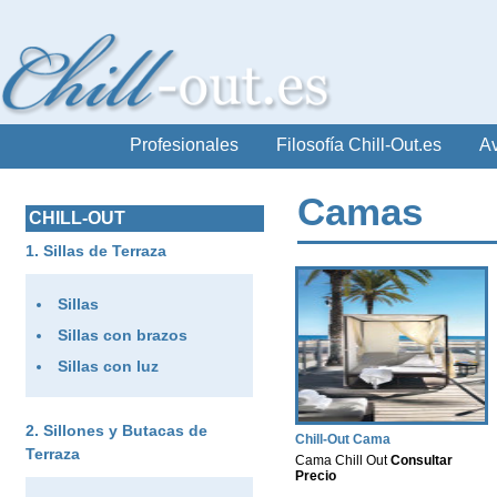
Profesionales
Filosofía Chill-Out.es
Av
Camas
CHILL-OUT
Sillas de Terraza
Sillas
Sillas con brazos
Sillas con luz
Sillones y Butacas de
Chill-Out Cama
Terraza
Cama Chill Out
Consultar
Precio