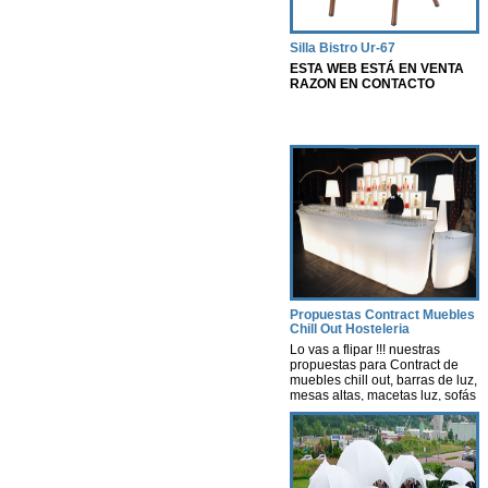
Silla Bistro Ur-67
ESTA WEB ESTÁ EN VENTA
RAZON EN CONTACTO
Propuestas Contract Muebles
Chill Out Hosteleria
Lo vas a flipar !!! nuestras
propuestas para Contract de
muebles chill out, barras de luz,
mesas altas, macetas luz, sofás
con luz, lámparas, decoración
con luz leds con autonomía
propia, nosotros te hacemos un
estudio según tus necesidades
y presupuesto. Contract-
instalaciones -Hosteleria -