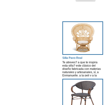
Silla Pavo Real
Te atreves? a que te inspira
esta silla? este clásico del
diseño fabricada con materias
naturales y artesanales, sí, a
Enmanuelle, a la peli y a la
actriz, una pelicula que creó
escuela. Esta silla nos evoca
aires de nostalgia, libertad y
porque no decirlo…cierta
sexualidad…