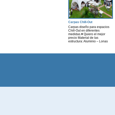
muebles terraza chill out Ya sea
para cualquier tipo de Evento
[…]
Carpas Chill-Out
Carpas diseño para espacios
Chill-Out en diferentes
medidas.♥ Quiero el mejor
precio Material de las
estructura: Aluminio – Lonas
personalizables tanto en la
funda como en los laterales en
diferentes materiales. *
Consultar diferentes Medidas