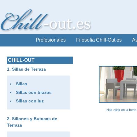
Profesionales
Filosofía Chill-Out.es
Av
CHILL-OUT
Sillas de Terraza
Sillas
Sillas con brazos
Sillas con luz
Haz click en la foto
Sillones y Butacas de
Terraza