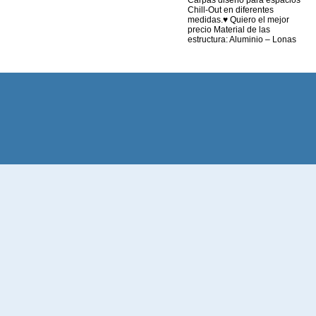
Chill-Out en diferentes
medidas.♥ Quiero el mejor
precio Material de las
estructura: Aluminio – Lonas
personalizables tanto en la
funda como en los laterales en
diferentes materiales. *
Consultar diferentes Medidas