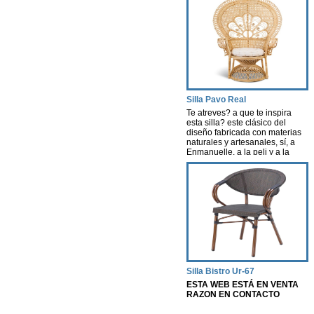
Silla Pavo Real
Te atreves? a que te inspira
esta silla? este clásico del
diseño fabricada con materias
naturales y artesanales, sí, a
Enmanuelle, a la peli y a la
actriz, una pelicula que creó
escuela. Esta silla nos evoca
aires de nostalgia, libertad y
porque no decirlo…cierta
sexualidad…
Silla Bistro Ur-67
ESTA WEB ESTÁ EN VENTA
RAZON EN CONTACTO