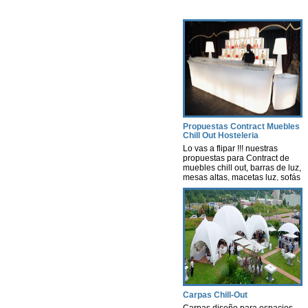
Propuestas Contract Muebles
Chill Out Hosteleria
Lo vas a flipar !!! nuestras
propuestas para Contract de
muebles chill out, barras de luz,
mesas altas, macetas luz, sofás
con luz, lámparas, decoración
con luz leds con autonomía
propia, nosotros te hacemos un
estudio según tus necesidades
y presupuesto. Contract-
instalaciones -Hosteleria -
muebles terraza chill out Ya sea
para cualquier tipo de Evento
[…]
Carpas Chill-Out
Carpas diseño para espacios