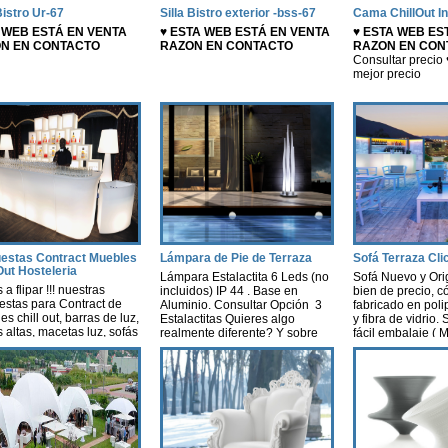
Bistro Ur-67
Silla Bistro exterior -bss-67
Cama ChillOut In
 WEB ESTÁ EN VENTA
♥ ESTA WEB ESTÁ EN VENTA
♥ ESTA WEB ES
N EN CONTACTO
RAZON EN CONTACTO
RAZON EN CON
Consultar precio 
mejor precio
estas Contract Muebles
Lámpara de Pie de Terraza
Sofá Terraza Cli
Out Hosteleria
Lámpara Estalactita 6 Leds (no
Sofá Nuevo y Orig
 a flipar !!! nuestras
incluidos) IP 44 . Base en
bien de precio, c
estas para Contract de
Aluminio. Consultar Opción 3
fabricado en poli
s chill out, barras de luz,
Estalactitas Quieres algo
y fibra de vidrio
 altas, macetas luz, sofás
realmente diferente? Y sobre
fácil embalaje ( 
uz, lámparas, decoración
todo. ¿Te atreves? Te atreves a
40x115x74 cm m3
uz leds con autonomía
ubicar esta lámpara en tu casa,
Colores: negro, b
a, nosotros te hacemos un
tienes ya el sitio elegido? Es
chocolate. Opción
io según tus necesidades
una lámpara que enamora
Muy bien de preci
supuesto. Contract-
creando una sensación
Medidas: 124x 64
aciones -Hosteleria -
fresca…y pura ♥ Quiero el
cm altura del sue
s terraza chill out Ya sea
mejor precio
42 cm ♥ Quiero 
cualquier tipo de Evento