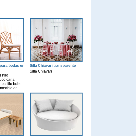
o para bodas en
Silla Chiavari transparente
Silla Chiavari
estilo
tico caña
 estilo boho
rameable en
evento
s detalles