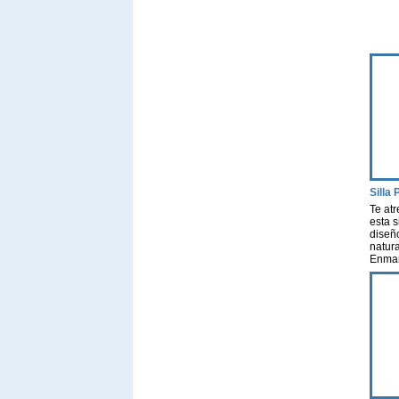
Silla
Te atr
esta s
diseñ
natura
Enmanu
actriz
escuel
aires 
porqu
sexua