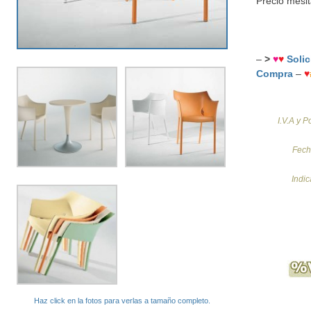
Precio mesit
–
>
♥
♥
Solic
Compra
–
♥
I.V.A y P
Fech
Indi
Haz click en la fotos para verlas a tamaño completo.