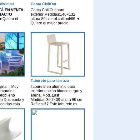
dividual
Cama ChillOut
TÁ EN VENTA
Cama ChillOut para
TACTO
exterior Medidas:140×132
♥ Quiero el
altura 80 cm ref.chillout/66 ♥
Quiero el mejor precio
c
Taburete para terraza
inal !! Muy
Taburete en aluminio para
ómpralo!!
exterior opción blanco negro y
propileno
arena. Mod. Last
. Se Desmonta y
Medidas:36,7×39 altura 99 cm
Medidas caja
Ref.last/67 Este taburete es
 0,34).
ideal para locales con
lanco, arena y
terrazas… restaurantes, bares ó
 Cojines !!
hoteles… relación calidad
o, cómpralo!!
precio de 10!! ♥ Quiero el mejor
,5 altura 72,5
precio
lo al asiento
[…]