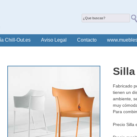
ía Chill-Out.es
Aviso Legal
Contacto
www.muebles
Silla
Fabricado po
tienen un di
ambiente, se
muy cómodas 
Para combin
Precio Silla