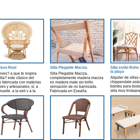
 Pavo Real
Silla Plegable Maciza
Silla estilo Boh
la playa
eves? a que te inspira
Silla Plegable Maciza,
Alquiler de sillas 
illa? este clásico del
completamente madera maciza
chippendale asía
o fabricada con materias
en madera mate sin brillo
bambu para bodas
les y artesanales, sí, a
sensación de no barnizada.
silla muy Instag
elle, a la peli y a la
Fabricada en España.
Valencia
, una pelicula que creó
Fabricada con madera calidad
>> si quieres un 
a. Esta silla nos evoca
Premium ;) ref.ple/148
especial cuida lo
de nostalgia, libertad y
e no decirlo…cierta
lidad…