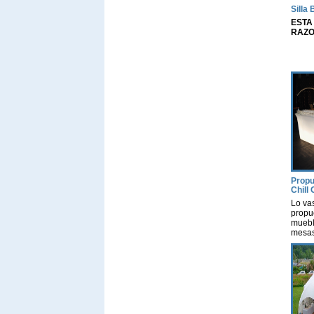
Silla 
ESTA
RAZO
Propu
Chill 
Lo vas
propu
mueble
mesas
con l
con l
propi
estud
y pre
instal
mueble
para 