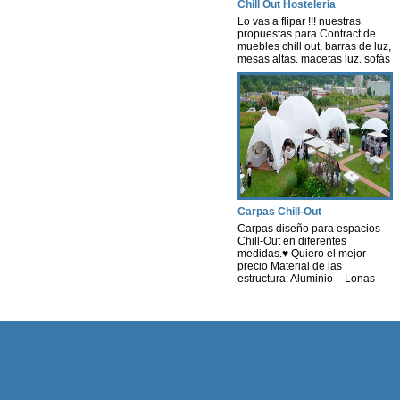
Chill Out Hosteleria
Lo vas a flipar !!! nuestras
propuestas para Contract de
muebles chill out, barras de luz,
mesas altas, macetas luz, sofás
con luz, lámparas, decoración
con luz leds con autonomía
propia, nosotros te hacemos un
estudio según tus necesidades
y presupuesto. Contract-
instalaciones -Hosteleria -
muebles terraza chill out Ya sea
para cualquier tipo de Evento
[…]
Carpas Chill-Out
Carpas diseño para espacios
Chill-Out en diferentes
medidas.♥ Quiero el mejor
precio Material de las
estructura: Aluminio – Lonas
personalizables tanto en la
funda como en los laterales en
diferentes materiales. *
Consultar diferentes Medidas