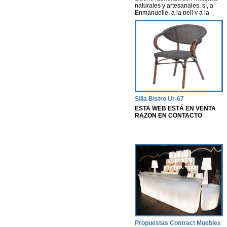
naturales y artesanales, sí, a
Enmanuelle, a la peli y a la
actriz, una pelicula que creó
escuela. Esta silla nos evoca
aires de nostalgia, libertad y
porque no decirlo…cierta
sexualidad…
Silla Bistro Ur-67
ESTA WEB ESTÁ EN VENTA
RAZON EN CONTACTO
Propuestas Contract Muebles