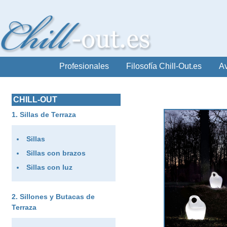
Profesionales
Filosofía Chill-Out.es
Av
CHILL-OUT
Sillas de Terraza
Sillas
Sillas con brazos
Sillas con luz
Sillones y Butacas de
Terraza