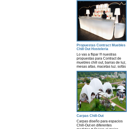
Propuestas Contract Muebles
Chill Out Hosteleria
Lo vas a flipar !!! nuestras
propuestas para Contract de
muebles chill out, barras de luz,
mesas altas, macetas luz, sofás
con luz, lámparas, decoración
con luz leds con autonomía
propia, nosotros te hacemos un
estudio según tus necesidades
y presupuesto. Contract-
instalaciones -Hosteleria -
muebles terraza chill out Ya sea
para cualquier tipo de Evento
[…]
Carpas Chill-Out
Carpas diseño para espacios
Chill-Out en diferentes