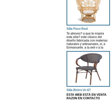
Silla Pavo Real
Te atreves? a que te inspira
esta silla? este clásico del
diseño fabricada con materias
naturales y artesanales, sí, a
Enmanuelle, a la peli y a la
actriz, una pelicula que creó
escuela. Esta silla nos evoca
aires de nostalgia, libertad y
porque no decirlo…cierta
sexualidad…
Silla Bistro Ur-67
ESTA WEB ESTÁ EN VENTA
RAZON EN CONTACTO