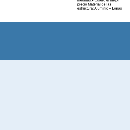
medidas.♥ Quiero el mejor
precio Material de las
estructura: Aluminio – Lonas
personalizables tanto en la
funda como en los laterales en
diferentes materiales. *
Consultar diferentes Medidas