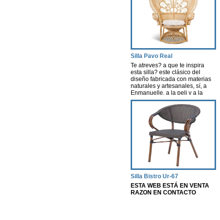
Silla Pavo Real
Te atreves? a que te inspira
esta silla? este clásico del
diseño fabricada con materias
naturales y artesanales, sí, a
Enmanuelle, a la peli y a la
actriz, una pelicula que creó
escuela. Esta silla nos evoca
aires de nostalgia, libertad y
porque no decirlo…cierta
sexualidad…
Silla Bistro Ur-67
ESTA WEB ESTÁ EN VENTA
RAZON EN CONTACTO