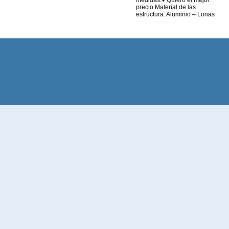
precio Material de las
estructura: Aluminio – Lonas
personalizables tanto en la
funda como en los laterales en
diferentes materiales. *
Consultar diferentes Medidas