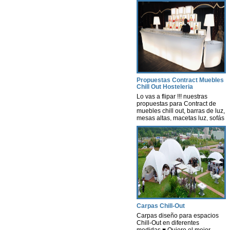
Propuestas Contract Muebles
Chill Out Hosteleria
Lo vas a flipar !!! nuestras
propuestas para Contract de
muebles chill out, barras de luz,
mesas altas, macetas luz, sofás
con luz, lámparas, decoración
con luz leds con autonomía
propia, nosotros te hacemos un
estudio según tus necesidades
y presupuesto. Contract-
instalaciones -Hosteleria -
muebles terraza chill out Ya sea
para cualquier tipo de Evento
[…]
Carpas Chill-Out
Carpas diseño para espacios
Chill-Out en diferentes
medidas.♥ Quiero el mejor