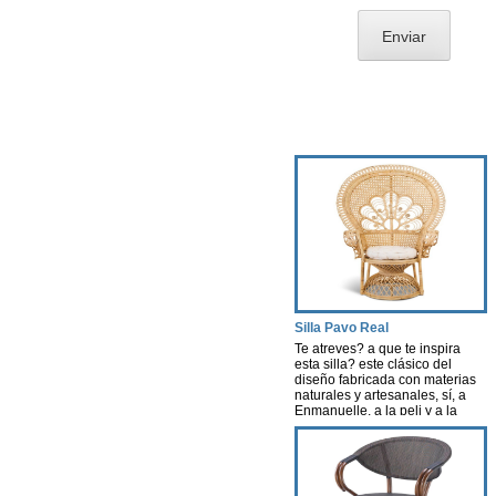
Silla Pavo Real
Te atreves? a que te inspira
esta silla? este clásico del
diseño fabricada con materias
naturales y artesanales, sí, a
Enmanuelle, a la peli y a la
actriz, una pelicula que creó
escuela. Esta silla nos evoca
aires de nostalgia, libertad y
porque no decirlo…cierta
sexualidad…