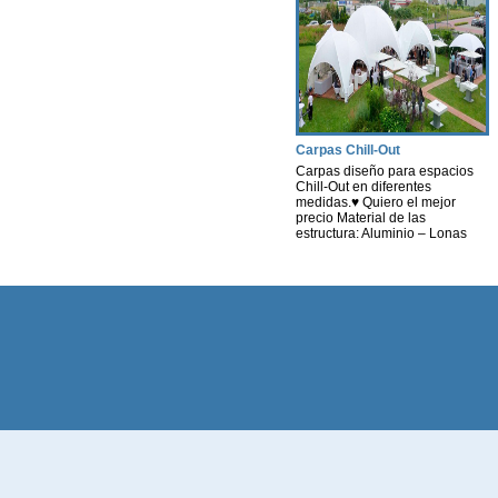
propia, nosotros te hacemos un
estudio según tus necesidades
y presupuesto. Contract-
instalaciones -Hosteleria -
muebles terraza chill out Ya sea
para cualquier tipo de Evento
[…]
Carpas Chill-Out
Carpas diseño para espacios
Chill-Out en diferentes
medidas.♥ Quiero el mejor
precio Material de las
estructura: Aluminio – Lonas
personalizables tanto en la
funda como en los laterales en
diferentes materiales. *
Consultar diferentes Medidas