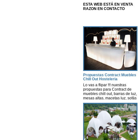
ESTA WEB ESTÁ EN VENTA
RAZON EN CONTACTO
Propuestas Contract Muebles
Chill Out Hosteleria
Lo vas a flipar !!! nuestras
propuestas para Contract de
muebles chill out, barras de luz,
mesas altas, macetas luz, sofás
con luz, lámparas, decoración
con luz leds con autonomía
propia, nosotros te hacemos un
estudio según tus necesidades
y presupuesto. Contract-
instalaciones -Hosteleria -
muebles terraza chill out Ya sea
para cualquier tipo de Evento
[…]