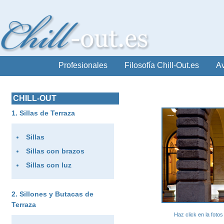
Profesionales
Filosofía Chill-Out.es
Av
CHILL-OUT
Sillas de Terraza
Sillas
Sillas con brazos
Sillas con luz
Sillones y Butacas de
Terraza
Haz click en la foto