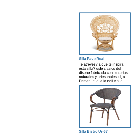
Silla Pavo Real
Te atreves? a que te inspira
esta silla? este clásico del
diseño fabricada con materias
naturales y artesanales, sí, a
Enmanuelle, a la peli y a la
actriz, una pelicula que creó
escuela. Esta silla nos evoca
aires de nostalgia, libertad y
porque no decirlo…cierta
sexualidad…
Silla Bistro Ur-67