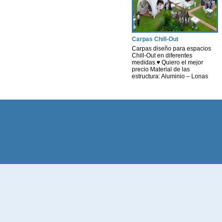
muebles terraza chill out Ya sea
para cualquier tipo de Evento
[…]
Carpas Chill-Out
Carpas diseño para espacios
Chill-Out en diferentes
medidas.♥ Quiero el mejor
precio Material de las
estructura: Aluminio – Lonas
personalizables tanto en la
funda como en los laterales en
diferentes materiales. *
Consultar diferentes Medidas