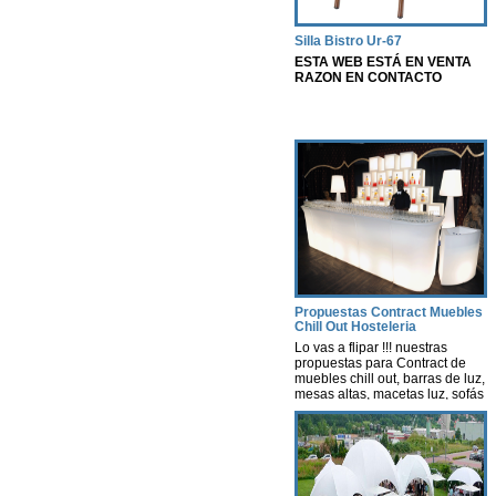
Silla Bistro Ur-67
ESTA WEB ESTÁ EN VENTA
RAZON EN CONTACTO
Propuestas Contract Muebles
Chill Out Hosteleria
Lo vas a flipar !!! nuestras
propuestas para Contract de
muebles chill out, barras de luz,
mesas altas, macetas luz, sofás
con luz, lámparas, decoración
con luz leds con autonomía
propia, nosotros te hacemos un
estudio según tus necesidades
y presupuesto. Contract-
instalaciones -Hosteleria -