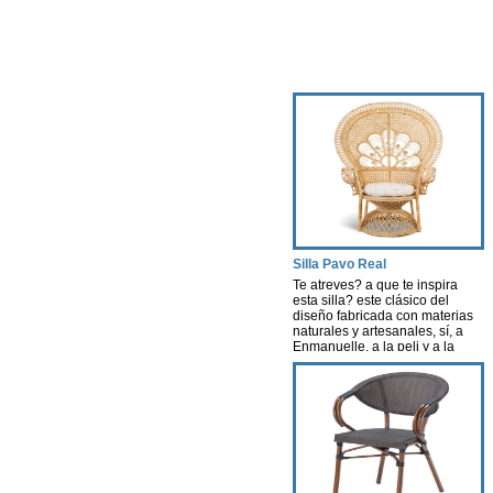
Silla Pavo Real
Te atreves? a que te inspira
esta silla? este clásico del
diseño fabricada con materias
naturales y artesanales, sí, a
Enmanuelle, a la peli y a la
actriz, una pelicula que creó
escuela. Esta silla nos evoca
aires de nostalgia, libertad y
porque no decirlo…cierta
sexualidad…