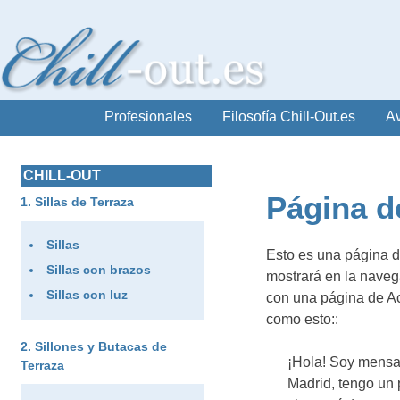
Profesionales
Filosofía Chill-Out.es
Av
CHILL-OUT
Página d
Sillas de Terraza
Sillas
Esto es una página d
Sillas con brazos
mostrará en la navega
Sillas con luz
con una página de Ace
como esto::
Sillones y Butacas de
¡Hola! Soy mensaje
Terraza
Madrid, tengo un 